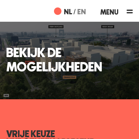
Ga
naar
NL
EN
de
inhoud
BEKIJK DE
MOGELIJKHEDEN
VRIJE KEUZE