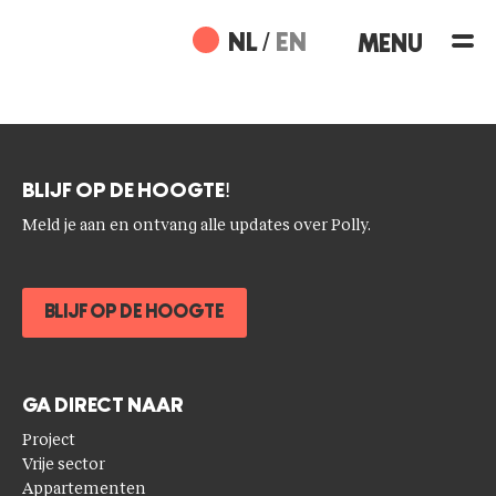
Ga
naar
NL
EN
de
inhoud
BLIJF OP DE HOOGTE!
Meld je aan en ontvang alle updates over Polly.
BLIJF OP DE HOOGTE
GA DIRECT NAAR
Project
Vrije sector
Appartementen